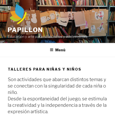
Ir
al
contenido
PAPILLON
Educación y arte para niñas, niños y adolescentes
Menú
TALLERES PARA NIÑAS Y NIÑOS
Son actividades que abarcan distintos temas y
se conectan con la singularidad de cada niña o
niño.
Desde la espontaneidad del juego, se estimula
la creatividad y la independencia a través de la
expresión artística.